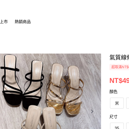
上市
熱銷商品
氣質線條
超取滿NT$
NT$4
顏色
米
尺寸
35