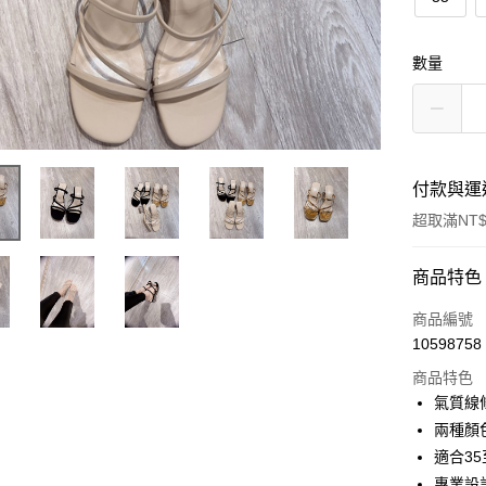
數量
付款與運
超取滿NT$
付款方式
商品特色
信用卡一
商品編號
10598758
超商取貨
商品特色
LINE Pay
氣質線
兩種顏
Apple Pay
適合3
街口支付
專業設