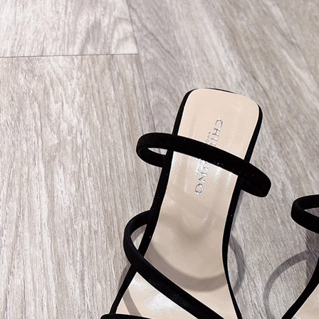
是否繳費成
付款後7-1
付客戶支
每筆NT$6
【注意事
郵局宅配
１．透過由
交易，需
每筆NT$7
求債權轉
２．關於
郵局貨到
https://aft
每筆NT$1
３．未成
「AFTE
黑貓貨到
任。
４．使用「
每筆NT$1
即時審查
結果請求
５．嚴禁
形，恩沛
動。