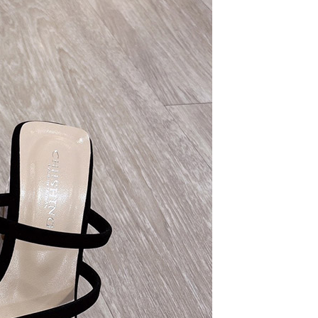
功／繳費後需取消欲退款等相關疑問，請聯繫「AFTEE先享後
1取貨
援中心」
https://netprotections.freshdesk.com/support/home
0，滿NT$800(含以上)免運費
項】
恩沛科技股份有限公司提供之「AFTEE先享後付」服務完成之
依本服務之必要範圍內提供個人資料，並將交易相關給付款項請
0，滿NT$1,500(含以上)免運費
讓予恩沛科技股份有限公司。
個人資料處理事宜，請瀏覽以下網址：
付款
ee.tw/terms/#terms3
00，滿NT$1,500(含以上)免運費
年的使用者請事先徵得法定代理人或監護人之同意方可使用
E先享後付」，若未經同意申辦者引起之損失，本公司不負相關責
付款
AFTEE先享後付」時，將依據個別帳號之用戶狀況，依本公司
20，滿NT$2,000(含以上)免運費
核予不同之上限額度；若仍有額度不足之情形，本公司將視審查
用戶進行身份認證。
一人註冊多個帳號或使用他人資訊註冊。若發現惡意使用之情
科技股份有限公司將有權停止該用戶之使用額度並採取法律行