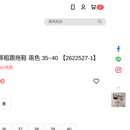
0
粗跟拖鞋 兩色 35~40 【2622527-1】
800免運
90
黑
36
37
38
39
40