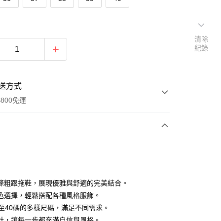
清除
紀錄
送方式
800免運
次付款
付款
條粗跟拖鞋，展現優雅與舒適的完美結合。
色選擇，輕鬆搭配各種風格服飾。
5至40碼的多樣尺碼，滿足不同需求。
計，讓每一步都充滿自信與風格。