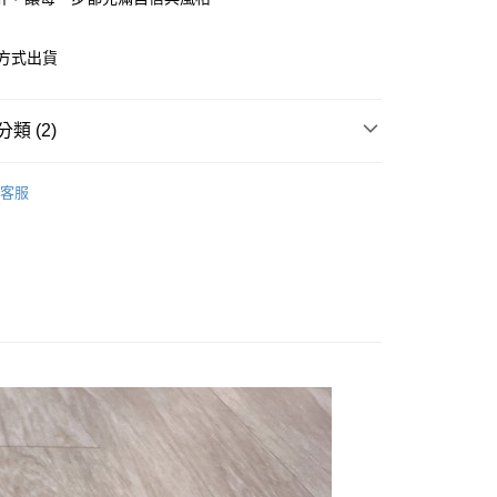
方式出貨
y
享後付
類 (2)
FTEE先享後付」】
先享後付是「在收到商品之後才付款」的支付方式。 讓您購物簡單
客服
心！
：不需註冊會員、不需綁卡、不需儲值。
：只要手機號碼，簡訊認證，即可結帳。
：先確認商品／服務後，再付款。
付款
EE先享後付」結帳流程】
0，滿NT$800(含以上)免運費
方式選擇「AFTEE先享後付」後，將跳轉至「AFTEE先享後
頁面，進行簡訊認證並確認金額後，即可完成結帳。
家取貨
成立數日內，您將收到繳費通知簡訊。
費通知簡訊後14天內，點擊此簡訊中的連結，可透過四大超商
0，滿NT$800(含以上)免運費
網路銀行／等多元方式進行付款，方視為交易完成。
：結帳手續完成當下不需立刻繳費，但若您需要取消訂單，請聯
付款
的店家。未經商家同意取消之訂單仍視為有效，需透過AFTEE
繳納相關費用。
0，滿NT$800(含以上)免運費
否成功請以「AFTEE先享後付 」之結帳頁面顯示為準，若有關於