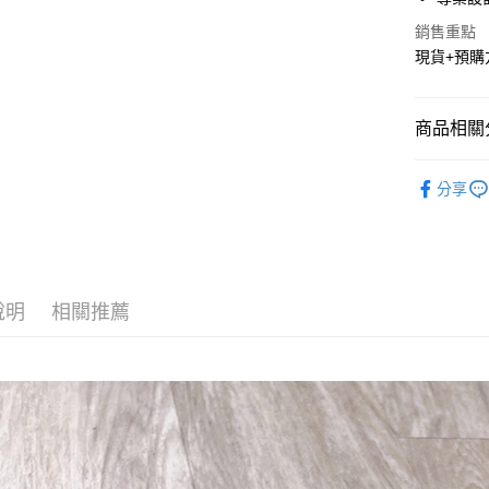
悠遊付
銷售重點
現貨+預購
Google Pa
AFTEE先
商品相關分
相關說明
【關於「A
鞋&靴
ATM付款
AFTEE
分享
便利好安
新品上市
１．簡單
２．便利
運送方式
３．安心
全家貨到
【「AFT
說明
相關推薦
每筆NT$6
１．於結帳
付」結帳
付款後全
２．訂單
３．收到繳
每筆NT$6
／ATM／
※ 請注意
7-11貨到
絡購買商品
先享後付
每筆NT$6
※ 交易是