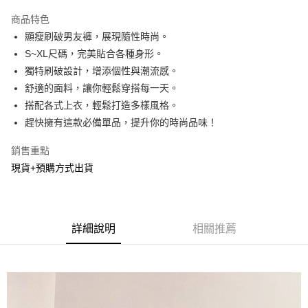
LINE Pay
商品特色
Apple Pay
顯瘦刷破男友褲，展現隨性時尚。
S~XL尺碼，完美貼合各種身形。
街口支付
獨特刷破設計，增添個性與潮流感。
悠遊付
舒適的面料，讓你輕鬆穿搭每一天。
搭配各式上衣，輕鬆打造多樣風格。
Google Pay
趕快擁有這款必備單品，提升你的時尚品味！
AFTEE先享後付
銷售重點
相關說明
現貨+預購方式出貨
【關於「AFTEE先享後付」】
ATM付款
AFTEE先享後付是「在收到商品之後才付款」的支付方式。 讓您購物簡單
便利好安心！
１．簡單：不需註冊會員、不需綁卡、不需儲值。
運送方式
２．便利：只要手機號碼，簡訊認證，即可結帳。
詳細說明
相關推薦
３．安心：先確認商品／服務後，再付款。
全家貨到付款
每筆NT$60，滿NT$800(含以上)免運費
【「AFTEE先享後付」結帳流程】
１．於結帳方式選擇「AFTEE先享後付」後，將跳轉至「AFTEE先享後付」
付款後全家取貨
結帳頁面，進行簡訊認證並確認金額後，即可完成結帳。
２．訂單成立數日內，您將收到繳費通知簡訊。
每筆NT$60，滿NT$800(含以上)免運費
３．收到繳費通知簡訊後14天內，點擊此簡訊中的連結，可透過四大超商／