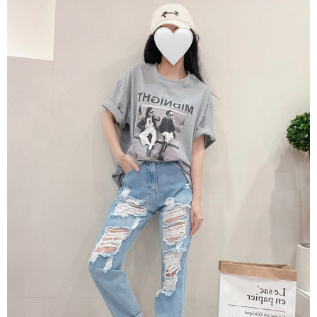
ATM／網路銀行／等多元方式進行付款，方視為交易完成。
7-11貨到付款
※ 請注意：結帳手續完成當下不需立刻繳費，但若您需要取消訂單，請聯絡
每筆NT$60，滿NT$800(含以上)免運費
購買商品的店家。未經商家同意取消之訂單仍視為有效，需透過AFTEE先享
後付繳納相關費用。
付款後7-11取貨
※ 交易是否成功請以「AFTEE先享後付 」之結帳頁面顯示為準，若有關於
是否繳費成功／繳費後需取消欲退款等相關疑問，請聯繫「AFTEE先享後付
每筆NT$60，滿NT$800(含以上)免運費
客戶支援中心」
https://netprotections.freshdesk.com/support/home
郵局宅配
【注意事項】
１．透過由恩沛科技股份有限公司提供之「AFTEE先享後付」服務完成之交
每筆NT$70，滿NT$1,500(含以上)免運費
易，需依本服務之必要範圍內提供個人資料，並將交易相關給付款項請求債
權轉讓予恩沛科技股份有限公司。
郵局貨到付款
２．關於個人資料處理事宜，請瀏覽以下網址：
每筆NT$100，滿NT$1,500(含以上)免運費
https://aftee.tw/terms/#terms3
３．未成年的使用者請事先徵得法定代理人或監護人之同意方可使用
黑貓貨到付款
「AFTEE先享後付」，若未經同意申辦者引起之損失，本公司不負相關責
任。
每筆NT$120，滿NT$2,000(含以上)免運費
４．使用「AFTEE先享後付」時，將依據個別帳號之用戶狀況，依本公司即
時審查核予不同之上限額度；若仍有額度不足之情形，本公司將視審查結果
請求用戶進行身份認證。
５．嚴禁一人註冊多個帳號或使用他人資訊註冊。若發現惡意使用之情形，
恩沛科技股份有限公司將有權停止該用戶之使用額度並採取法律行動。