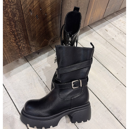
ATM／網路銀行／等多元方式進行付款，方視為交易完成。
7-11貨到付款
※ 請注意：結帳手續完成當下不需立刻繳費，但若您需要取消訂單，請聯絡
每筆NT$60，滿NT$800(含以上)免運費
購買商品的店家。未經商家同意取消之訂單仍視為有效，需透過AFTEE先享
後付繳納相關費用。
付款後7-11取貨
※ 交易是否成功請以「AFTEE先享後付 」之結帳頁面顯示為準，若有關於
是否繳費成功／繳費後需取消欲退款等相關疑問，請聯繫「AFTEE先享後付
每筆NT$60，滿NT$800(含以上)免運費
客戶支援中心」
https://netprotections.freshdesk.com/support/home
郵局宅配
【注意事項】
１．透過由恩沛科技股份有限公司提供之「AFTEE先享後付」服務完成之交
每筆NT$70，滿NT$1,500(含以上)免運費
易，需依本服務之必要範圍內提供個人資料，並將交易相關給付款項請求債
權轉讓予恩沛科技股份有限公司。
郵局貨到付款
２．關於個人資料處理事宜，請瀏覽以下網址：
每筆NT$100，滿NT$1,500(含以上)免運費
https://aftee.tw/terms/#terms3
３．未成年的使用者請事先徵得法定代理人或監護人之同意方可使用
黑貓貨到付款
「AFTEE先享後付」，若未經同意申辦者引起之損失，本公司不負相關責
任。
每筆NT$120，滿NT$2,000(含以上)免運費
４．使用「AFTEE先享後付」時，將依據個別帳號之用戶狀況，依本公司即
時審查核予不同之上限額度；若仍有額度不足之情形，本公司將視審查結果
請求用戶進行身份認證。
５．嚴禁一人註冊多個帳號或使用他人資訊註冊。若發現惡意使用之情形，
恩沛科技股份有限公司將有權停止該用戶之使用額度並採取法律行動。