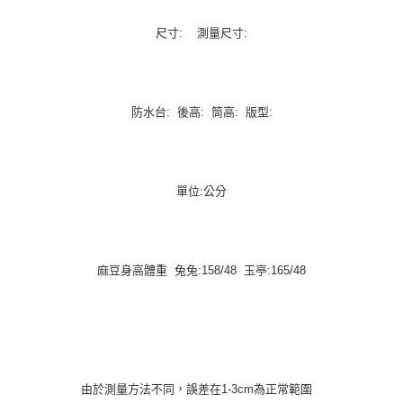
尺寸: 測量尺寸:
防水台: 後高: 筒高: 版型:
單位:公分
麻豆身高體重 兔兔:158/48 玉亭:165/48
由於測量方法不同，誤差在1-3cm為正常範圍