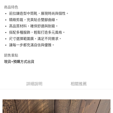
LINE Pay
商品特色
Apple Pay
前拉鍊造型中筒靴，展現時尚與個性。
精緻剪裁，完美貼合雙腳曲線。
街口支付
高品質材料，確保舒適與耐磨。
悠遊付
搭配多種服飾，輕鬆打造多元風格。
尺寸選擇範圍廣，滿足不同需求。
Google Pay
讓每一步都充滿自信與優雅。
AFTEE先享後付
銷售重點
相關說明
現貨+預購方式出貨
【關於「AFTEE先享後付」】
ATM付款
AFTEE先享後付是「在收到商品之後才付款」的支付方式。 讓您購物簡單
便利好安心！
１．簡單：不需註冊會員、不需綁卡、不需儲值。
運送方式
２．便利：只要手機號碼，簡訊認證，即可結帳。
詳細說明
相關推薦
３．安心：先確認商品／服務後，再付款。
全家貨到付款
每筆NT$60，滿NT$800(含以上)免運費
【「AFTEE先享後付」結帳流程】
１．於結帳方式選擇「AFTEE先享後付」後，將跳轉至「AFTEE先享後付」
付款後全家取貨
結帳頁面，進行簡訊認證並確認金額後，即可完成結帳。
２．訂單成立數日內，您將收到繳費通知簡訊。
每筆NT$60，滿NT$800(含以上)免運費
３．收到繳費通知簡訊後14天內，點擊此簡訊中的連結，可透過四大超商／