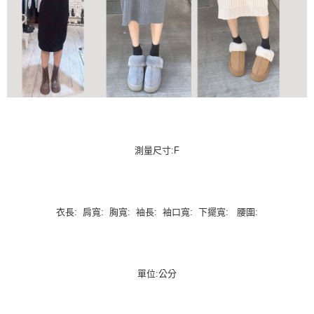
測量尺寸:F
衣長: 肩寬: 胸寬: 袖長: 袖口寬: 下擺寬: 腰圍:
單位:公分