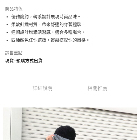
LINE Pay
商品特色
Apple Pay
優雅簡約，韓系設計展現時尚品味。
柔軟針織材質，帶來舒適的穿著體驗。
街口支付
連帽設計增添活潑感，適合多種場合。
悠遊付
四種顏色任你選擇，輕鬆搭配你的風格。
Google Pay
銷售重點
現貨+預購方式出貨
AFTEE先享後付
相關說明
【關於「AFTEE先享後付」】
ATM付款
AFTEE先享後付是「在收到商品之後才付款」的支付方式。 讓您購物簡單
便利好安心！
詳細說明
相關推薦
１．簡單：不需註冊會員、不需綁卡、不需儲值。
運送方式
２．便利：只要手機號碼，簡訊認證，即可結帳。
３．安心：先確認商品／服務後，再付款。
全家貨到付款
每筆NT$60，滿NT$800(含以上)免運費
【「AFTEE先享後付」結帳流程】
１．於結帳方式選擇「AFTEE先享後付」後，將跳轉至「AFTEE先享後付」
付款後全家取貨
結帳頁面，進行簡訊認證並確認金額後，即可完成結帳。
２．訂單成立數日內，您將收到繳費通知簡訊。
每筆NT$60，滿NT$800(含以上)免運費
３．收到繳費通知簡訊後14天內，點擊此簡訊中的連結，可透過四大超商／