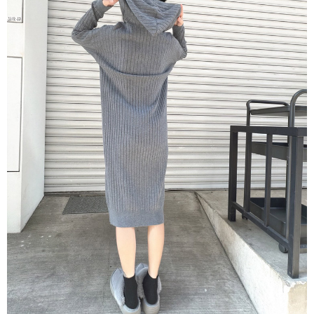
ATM／網路銀行／等多元方式進行付款，方視為交易完成。
7-11貨到付款
※ 請注意：結帳手續完成當下不需立刻繳費，但若您需要取消訂單，請聯絡
每筆NT$60，滿NT$800(含以上)免運費
購買商品的店家。未經商家同意取消之訂單仍視為有效，需透過AFTEE先享
後付繳納相關費用。
付款後7-11取貨
※ 交易是否成功請以「AFTEE先享後付 」之結帳頁面顯示為準，若有關於
是否繳費成功／繳費後需取消欲退款等相關疑問，請聯繫「AFTEE先享後付
每筆NT$60，滿NT$800(含以上)免運費
客戶支援中心」
https://netprotections.freshdesk.com/support/home
郵局宅配
【注意事項】
１．透過由恩沛科技股份有限公司提供之「AFTEE先享後付」服務完成之交
每筆NT$70，滿NT$1,500(含以上)免運費
易，需依本服務之必要範圍內提供個人資料，並將交易相關給付款項請求債
權轉讓予恩沛科技股份有限公司。
郵局貨到付款
２．關於個人資料處理事宜，請瀏覽以下網址：
每筆NT$100，滿NT$1,500(含以上)免運費
https://aftee.tw/terms/#terms3
３．未成年的使用者請事先徵得法定代理人或監護人之同意方可使用
黑貓貨到付款
「AFTEE先享後付」，若未經同意申辦者引起之損失，本公司不負相關責
任。
每筆NT$120，滿NT$2,000(含以上)免運費
４．使用「AFTEE先享後付」時，將依據個別帳號之用戶狀況，依本公司即
時審查核予不同之上限額度；若仍有額度不足之情形，本公司將視審查結果
請求用戶進行身份認證。
５．嚴禁一人註冊多個帳號或使用他人資訊註冊。若發現惡意使用之情形，
恩沛科技股份有限公司將有權停止該用戶之使用額度並採取法律行動。