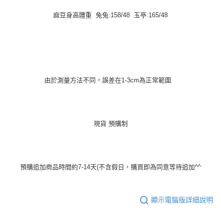
麻豆身高體重 兔兔:158/48 玉亭:165/48
由於測量方法不同，誤差在1-3cm為正常範圍
現貨 預購制
預購追加商品時間約7-14天(不含假日，購買即為同意等待追加^^
顯示電腦版詳細說明