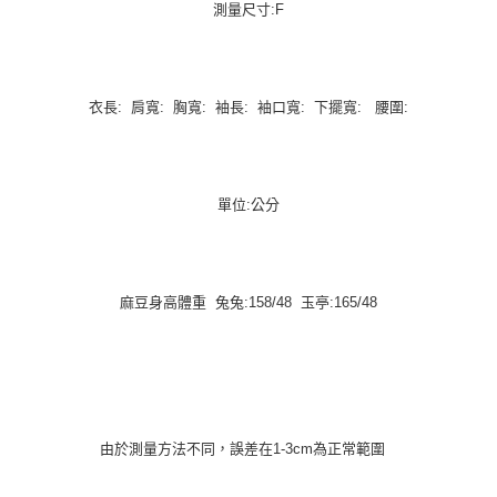
測量尺寸:F
衣長: 肩寬: 胸寬: 袖長: 袖口寬: 下擺寬: 腰圍:
單位:公分
麻豆身高體重 兔兔:158/48 玉亭:165/48
由於測量方法不同，誤差在1-3cm為正常範圍