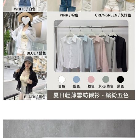
ATM／網路銀行／等多元方式進行付款，方視為交易完成。
7-11貨到付款
※ 請注意：結帳手續完成當下不需立刻繳費，但若您需要取消訂單，請聯絡
每筆NT$60，滿NT$800(含以上)免運費
購買商品的店家。未經商家同意取消之訂單仍視為有效，需透過AFTEE先享
後付繳納相關費用。
付款後7-11取貨
※ 交易是否成功請以「AFTEE先享後付 」之結帳頁面顯示為準，若有關於
是否繳費成功／繳費後需取消欲退款等相關疑問，請聯繫「AFTEE先享後付
每筆NT$60，滿NT$800(含以上)免運費
客戶支援中心」
https://netprotections.freshdesk.com/support/home
郵局宅配
【注意事項】
１．透過由恩沛科技股份有限公司提供之「AFTEE先享後付」服務完成之交
每筆NT$70，滿NT$1,500(含以上)免運費
易，需依本服務之必要範圍內提供個人資料，並將交易相關給付款項請求債
權轉讓予恩沛科技股份有限公司。
郵局貨到付款
２．關於個人資料處理事宜，請瀏覽以下網址：
每筆NT$100，滿NT$1,500(含以上)免運費
https://aftee.tw/terms/#terms3
３．未成年的使用者請事先徵得法定代理人或監護人之同意方可使用
黑貓貨到付款
「AFTEE先享後付」，若未經同意申辦者引起之損失，本公司不負相關責
任。
每筆NT$120，滿NT$2,000(含以上)免運費
４．使用「AFTEE先享後付」時，將依據個別帳號之用戶狀況，依本公司即
時審查核予不同之上限額度；若仍有額度不足之情形，本公司將視審查結果
請求用戶進行身份認證。
５．嚴禁一人註冊多個帳號或使用他人資訊註冊。若發現惡意使用之情形，
恩沛科技股份有限公司將有權停止該用戶之使用額度並採取法律行動。