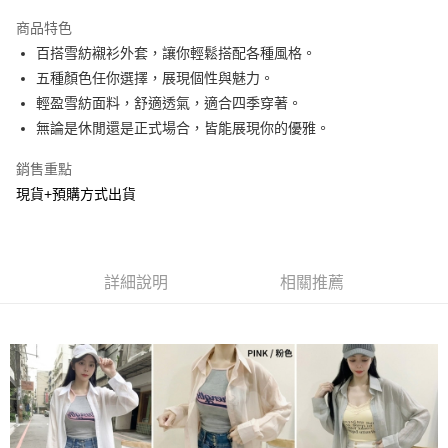
LINE Pay
商品特色
Apple Pay
百搭雪紡襯衫外套，讓你輕鬆搭配各種風格。
五種顏色任你選擇，展現個性與魅力。
街口支付
輕盈雪紡面料，舒適透氣，適合四季穿著。
悠遊付
無論是休閒還是正式場合，皆能展現你的優雅。
Google Pay
銷售重點
現貨+預購方式出貨
AFTEE先享後付
相關說明
【關於「AFTEE先享後付」】
ATM付款
AFTEE先享後付是「在收到商品之後才付款」的支付方式。 讓您購物簡單
便利好安心！
詳細說明
相關推薦
１．簡單：不需註冊會員、不需綁卡、不需儲值。
運送方式
２．便利：只要手機號碼，簡訊認證，即可結帳。
３．安心：先確認商品／服務後，再付款。
全家貨到付款
每筆NT$60，滿NT$800(含以上)免運費
【「AFTEE先享後付」結帳流程】
１．於結帳方式選擇「AFTEE先享後付」後，將跳轉至「AFTEE先享後付」
付款後全家取貨
結帳頁面，進行簡訊認證並確認金額後，即可完成結帳。
２．訂單成立數日內，您將收到繳費通知簡訊。
每筆NT$60，滿NT$800(含以上)免運費
３．收到繳費通知簡訊後14天內，點擊此簡訊中的連結，可透過四大超商／