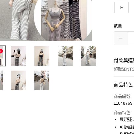
F
數量
付款與運
超取滿NT$
付款方式
商品特色
信用卡一
商品編號
11848769
超商取貨
商品特色
LINE Pay
展現迷
可拆設
Apple Pay