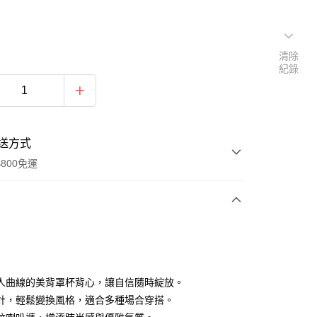
清除
紀錄
送方式
800免運
次付款
付款
人曲線的美背罩杯背心，讓自信隨時綻放。
計，輕鬆變換風格，適合多種場合穿搭。