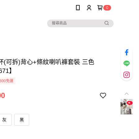
0
杯(可拆)背心+條紋喇叭褲套裝 三色
671】
800免運
90
灰
黑