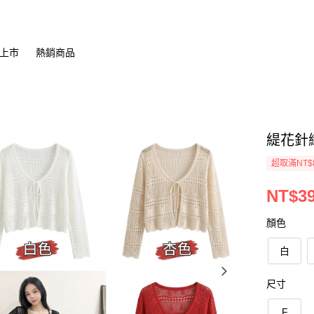
上市
熱銷商品
緹花針織
超取滿NT$
NT$3
顏色
白
尺寸
F