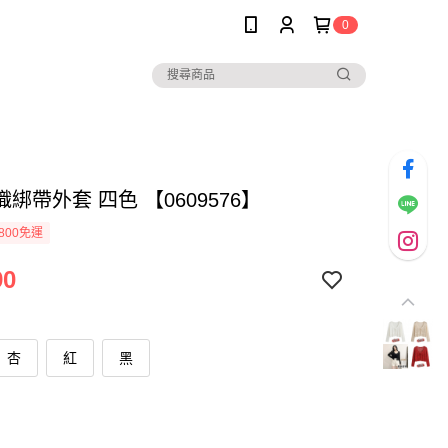
0
綁帶外套 四色 【0609576】
800免運
90
杏
紅
黑