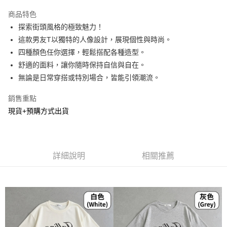
LINE Pay
商品特色
Apple Pay
探索街頭風格的極致魅力！
這款男友T以獨特的人像設計，展現個性與時尚。
街口支付
四種顏色任你選擇，輕鬆搭配各種造型。
悠遊付
舒適的面料，讓你隨時保持自信與自在。
無論是日常穿搭或特別場合，皆能引領潮流。
Google Pay
銷售重點
AFTEE先享後付
現貨+預購方式出貨
相關說明
【關於「AFTEE先享後付」】
ATM付款
AFTEE先享後付是「在收到商品之後才付款」的支付方式。 讓您購物簡單
便利好安心！
１．簡單：不需註冊會員、不需綁卡、不需儲值。
運送方式
詳細說明
相關推薦
２．便利：只要手機號碼，簡訊認證，即可結帳。
３．安心：先確認商品／服務後，再付款。
全家貨到付款
每筆NT$60，滿NT$800(含以上)免運費
【「AFTEE先享後付」結帳流程】
１．於結帳方式選擇「AFTEE先享後付」後，將跳轉至「AFTEE先享後付」
付款後全家取貨
結帳頁面，進行簡訊認證並確認金額後，即可完成結帳。
２．訂單成立數日內，您將收到繳費通知簡訊。
每筆NT$60，滿NT$800(含以上)免運費
３．收到繳費通知簡訊後14天內，點擊此簡訊中的連結，可透過四大超商／