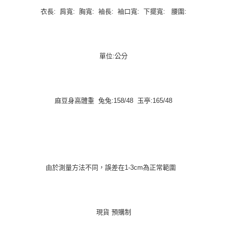
衣長: 肩寬: 胸寬: 袖長: 袖口寬: 下擺寬: 腰圍:
單位:公分
麻豆身高體重 兔兔:158/48 玉亭:165/48
由於測量方法不同，誤差在1-3cm為正常範圍
現貨 預購制