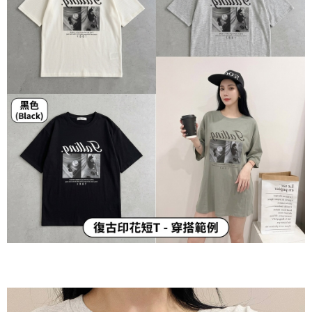
ATM／網路銀行／等多元方式進行付款，方視為交易完成。
7-11貨到付款
※ 請注意：結帳手續完成當下不需立刻繳費，但若您需要取消訂單，請聯絡
每筆NT$60，滿NT$800(含以上)免運費
購買商品的店家。未經商家同意取消之訂單仍視為有效，需透過AFTEE先享
後付繳納相關費用。
付款後7-11取貨
※ 交易是否成功請以「AFTEE先享後付 」之結帳頁面顯示為準，若有關於
是否繳費成功／繳費後需取消欲退款等相關疑問，請聯繫「AFTEE先享後付
每筆NT$60，滿NT$800(含以上)免運費
客戶支援中心」
https://netprotections.freshdesk.com/support/home
郵局宅配
【注意事項】
１．透過由恩沛科技股份有限公司提供之「AFTEE先享後付」服務完成之交
每筆NT$70，滿NT$1,500(含以上)免運費
易，需依本服務之必要範圍內提供個人資料，並將交易相關給付款項請求債
權轉讓予恩沛科技股份有限公司。
郵局貨到付款
２．關於個人資料處理事宜，請瀏覽以下網址：
每筆NT$100，滿NT$1,500(含以上)免運費
https://aftee.tw/terms/#terms3
３．未成年的使用者請事先徵得法定代理人或監護人之同意方可使用
黑貓貨到付款
「AFTEE先享後付」，若未經同意申辦者引起之損失，本公司不負相關責
任。
每筆NT$120，滿NT$2,000(含以上)免運費
４．使用「AFTEE先享後付」時，將依據個別帳號之用戶狀況，依本公司即
時審查核予不同之上限額度；若仍有額度不足之情形，本公司將視審查結果
請求用戶進行身份認證。
５．嚴禁一人註冊多個帳號或使用他人資訊註冊。若發現惡意使用之情形，
恩沛科技股份有限公司將有權停止該用戶之使用額度並採取法律行動。