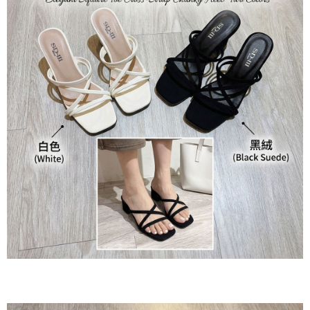
ATM／網路銀行／等多元方式進行付款，方視為交易完成。
7-11貨到付款
※ 請注意：結帳手續完成當下不需立刻繳費，但若您需要取消訂單，請聯絡
每筆NT$60，滿NT$800(含以上)免運費
購買商品的店家。未經商家同意取消之訂單仍視為有效，需透過AFTEE先享
後付繳納相關費用。
付款後7-11取貨
※ 交易是否成功請以「AFTEE先享後付 」之結帳頁面顯示為準，若有關於
是否繳費成功／繳費後需取消欲退款等相關疑問，請聯繫「AFTEE先享後付
每筆NT$60，滿NT$800(含以上)免運費
客戶支援中心」
https://netprotections.freshdesk.com/support/home
郵局宅配
【注意事項】
１．透過由恩沛科技股份有限公司提供之「AFTEE先享後付」服務完成之交
每筆NT$70，滿NT$1,500(含以上)免運費
易，需依本服務之必要範圍內提供個人資料，並將交易相關給付款項請求債
權轉讓予恩沛科技股份有限公司。
郵局貨到付款
２．關於個人資料處理事宜，請瀏覽以下網址：
每筆NT$100，滿NT$1,500(含以上)免運費
https://aftee.tw/terms/#terms3
３．未成年的使用者請事先徵得法定代理人或監護人之同意方可使用
黑貓貨到付款
「AFTEE先享後付」，若未經同意申辦者引起之損失，本公司不負相關責
任。
每筆NT$120，滿NT$2,000(含以上)免運費
４．使用「AFTEE先享後付」時，將依據個別帳號之用戶狀況，依本公司即
時審查核予不同之上限額度；若仍有額度不足之情形，本公司將視審查結果
請求用戶進行身份認證。
５．嚴禁一人註冊多個帳號或使用他人資訊註冊。若發現惡意使用之情形，
恩沛科技股份有限公司將有權停止該用戶之使用額度並採取法律行動。