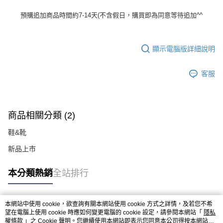
預購追加商品時間約7-14天(不含假日，購買即為同意等待追加^^
顯示電腦版詳細說明
客服
商品相關分類 (2)
鞋&靴
新品上市
本分類熱銷
全站排行
本網站中使用 cookie，欲查詢有關本網站使用 cookie 方式之詳情，及若您不希
熱門標籤
望在電腦上使用 cookie 時應如何變更電腦的 cookie 設定，請參閱本網站「
隱私
權條款
」之 Cookie 聲明。您繼續使用本網站即表示您同意本公司得按本網站使