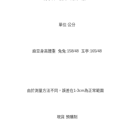
單位:公分
麻豆身高體重 兔兔:158/48 玉亭:165/48
由於測量方法不同，誤差在1-3cm為正常範圍
現貨 預購制