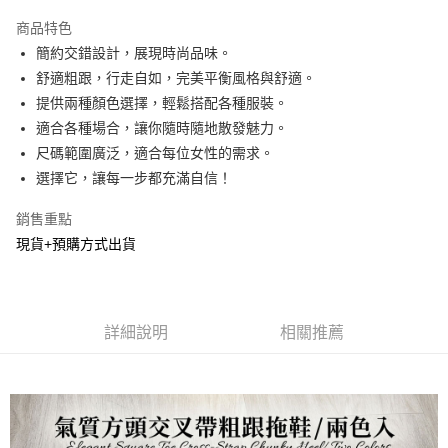
LINE Pay
商品特色
Apple Pay
簡約交錯設計，展現時尚品味。
舒適粗跟，行走自如，完美平衡風格與舒適。
街口支付
提供兩種顏色選擇，輕鬆搭配各種服裝。
悠遊付
適合各種場合，讓你隨時隨地散發魅力。
尺碼範圍廣泛，適合每位女性的需求。
Google Pay
選擇它，讓每一步都充滿自信！
AFTEE先享後付
銷售重點
相關說明
現貨+預購方式出貨
【關於「AFTEE先享後付」】
ATM付款
AFTEE先享後付是「在收到商品之後才付款」的支付方式。 讓您購物簡單
便利好安心！
１．簡單：不需註冊會員、不需綁卡、不需儲值。
運送方式
２．便利：只要手機號碼，簡訊認證，即可結帳。
詳細說明
相關推薦
３．安心：先確認商品／服務後，再付款。
全家貨到付款
每筆NT$60，滿NT$800(含以上)免運費
【「AFTEE先享後付」結帳流程】
１．於結帳方式選擇「AFTEE先享後付」後，將跳轉至「AFTEE先享後付」
付款後全家取貨
結帳頁面，進行簡訊認證並確認金額後，即可完成結帳。
２．訂單成立數日內，您將收到繳費通知簡訊。
每筆NT$60，滿NT$800(含以上)免運費
３．收到繳費通知簡訊後14天內，點擊此簡訊中的連結，可透過四大超商／