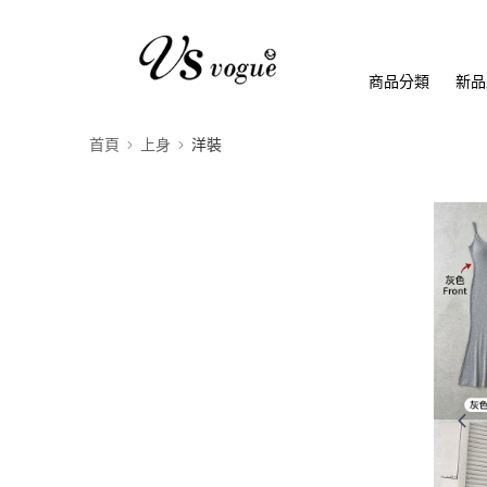
商品分類
新品
首頁
上身
洋裝