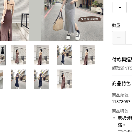
F
數量
付款與運
超取滿NT$
付款方式
商品特色
信用卡一
商品編號
11873057
超商取貨
商品特色
LINE Pay
展現優
滿。
Apple Pay