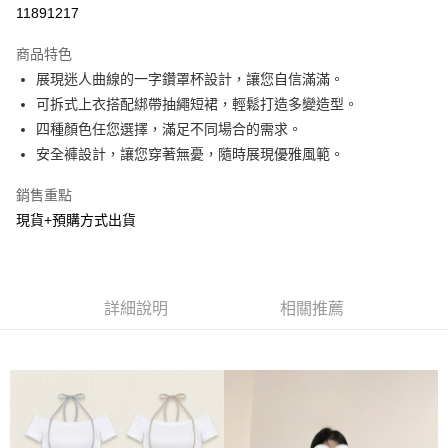
超商取貨付款
11891217
LINE Pay
商品特色
Apple Pay
展現迷人曲線的一字鑽罩杯設計，讓您自信滿滿。
可拆式上衣搭配綁帶抽繩短裙，輕鬆打造多變造型。
街口支付
四種顏色任您選擇，滿足不同場合的需求。
悠遊付
安全褲設計，讓您穿著無憂，隨時展現優雅風範。
Google Pay
銷售重點
現貨+預購方式出貨
AFTEE先享後付
相關說明
【關於「AFTEE先享後付」】
ATM付款
AFTEE先享後付是「在收到商品之後才付款」的支付方式。 讓您購物簡單
便利好安心！
詳細說明
相關推薦
１．簡單：不需註冊會員、不需綁卡、不需儲值。
運送方式
２．便利：只要手機號碼，簡訊認證，即可結帳。
３．安心：先確認商品／服務後，再付款。
全家貨到付款
每筆NT$60，滿NT$800(含以上)免運費
【「AFTEE先享後付」結帳流程】
１．於結帳方式選擇「AFTEE先享後付」後，將跳轉至「AFTEE先享後付」
付款後全家取貨
結帳頁面，進行簡訊認證並確認金額後，即可完成結帳。