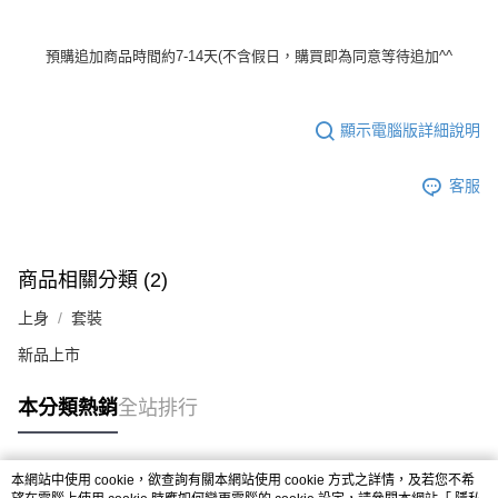
預購追加商品時間約7-14天(不含假日，購買即為同意等待追加^^
顯示電腦版詳細說明
客服
商品相關分類 (2)
上身
套裝
新品上市
本分類熱銷
全站排行
本網站中使用 cookie，欲查詢有關本網站使用 cookie 方式之詳情，及若您不希
熱門標籤