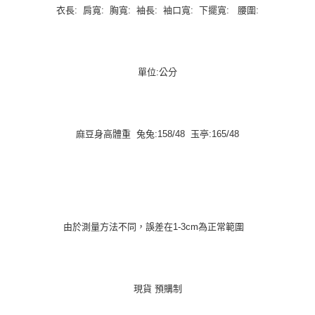
衣長: 肩寬: 胸寬: 袖長: 袖口寬: 下擺寬: 腰圍:
單位:公分
麻豆身高體重 兔兔:158/48 玉亭:165/48
由於測量方法不同，誤差在1-3cm為正常範圍
現貨 預購制