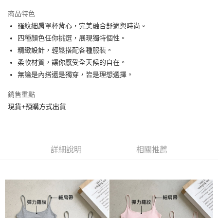
LINE Pay
商品特色
Apple Pay
羅紋細肩罩杯背心，完美融合舒適與時尚。
四種顏色任你挑選，展現獨特個性。
街口支付
精緻設計，輕鬆搭配各種服裝。
悠遊付
柔軟材質，讓你感受全天候的自在。
無論是內搭還是獨穿，皆是理想選擇。
Google Pay
銷售重點
AFTEE先享後付
現貨+預購方式出貨
相關說明
【關於「AFTEE先享後付」】
ATM付款
AFTEE先享後付是「在收到商品之後才付款」的支付方式。 讓您購物簡單
便利好安心！
１．簡單：不需註冊會員、不需綁卡、不需儲值。
運送方式
詳細說明
相關推薦
２．便利：只要手機號碼，簡訊認證，即可結帳。
３．安心：先確認商品／服務後，再付款。
全家貨到付款
每筆NT$60，滿NT$800(含以上)免運費
【「AFTEE先享後付」結帳流程】
１．於結帳方式選擇「AFTEE先享後付」後，將跳轉至「AFTEE先享後付」
付款後全家取貨
結帳頁面，進行簡訊認證並確認金額後，即可完成結帳。
２．訂單成立數日內，您將收到繳費通知簡訊。
每筆NT$60，滿NT$800(含以上)免運費
３．收到繳費通知簡訊後14天內，點擊此簡訊中的連結，可透過四大超商／