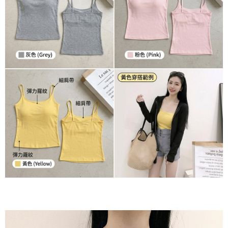
ATM／網路銀行／等多元方式進行付款，方視為交易完成。
7-11貨到付款
※ 請注意：結帳手續完成當下不需立刻繳費，但若您需要取消訂單，請聯絡
每筆NT$60，滿NT$800(含以上)免運費
購買商品的店家。未經商家同意取消之訂單仍視為有效，需透過AFTEE先享
後付繳納相關費用。
付款後7-11取貨
※ 交易是否成功請以「AFTEE先享後付 」之結帳頁面顯示為準，若有關於
是否繳費成功／繳費後需取消欲退款等相關疑問，請聯繫「AFTEE先享後付
每筆NT$60，滿NT$800(含以上)免運費
客戶支援中心」
https://netprotections.freshdesk.com/support/home
郵局宅配
【注意事項】
１．透過由恩沛科技股份有限公司提供之「AFTEE先享後付」服務完成之交
每筆NT$70，滿NT$1,500(含以上)免運費
易，需依本服務之必要範圍內提供個人資料，並將交易相關給付款項請求債
權轉讓予恩沛科技股份有限公司。
郵局貨到付款
２．關於個人資料處理事宜，請瀏覽以下網址：
每筆NT$100，滿NT$1,500(含以上)免運費
https://aftee.tw/terms/#terms3
３．未成年的使用者請事先徵得法定代理人或監護人之同意方可使用
黑貓貨到付款
「AFTEE先享後付」，若未經同意申辦者引起之損失，本公司不負相關責
任。
每筆NT$120，滿NT$2,000(含以上)免運費
４．使用「AFTEE先享後付」時，將依據個別帳號之用戶狀況，依本公司即
時審查核予不同之上限額度；若仍有額度不足之情形，本公司將視審查結果
請求用戶進行身份認證。
５．嚴禁一人註冊多個帳號或使用他人資訊註冊。若發現惡意使用之情形，
恩沛科技股份有限公司將有權停止該用戶之使用額度並採取法律行動。