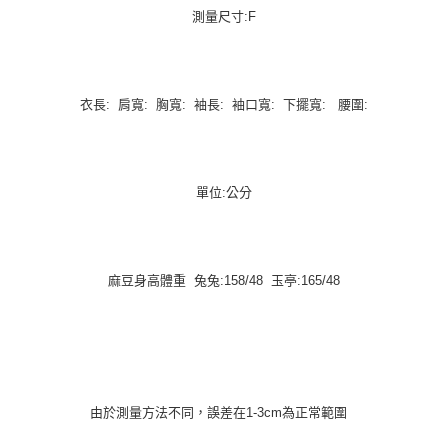
測量尺寸:F
衣長: 肩寬: 胸寬: 袖長: 袖口寬: 下擺寬: 腰圍:
單位:公分
麻豆身高體重 兔兔:158/48 玉亭:165/48
由於測量方法不同，誤差在1-3cm為正常範圍