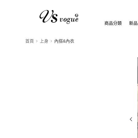
商品分類
新品
首頁
上身
內搭&內衣