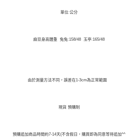
單位:公分
麻豆身高體重 兔兔:158/48 玉亭:165/48
由於測量方法不同，誤差在1-3cm為正常範圍
現貨 預購制
預購追加商品時間約7-14天(不含假日，購買即為同意等待追加^^