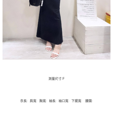
測量尺寸:F
衣長: 肩寬: 胸寬: 袖長: 袖口寬: 下擺寬: 腰圍: