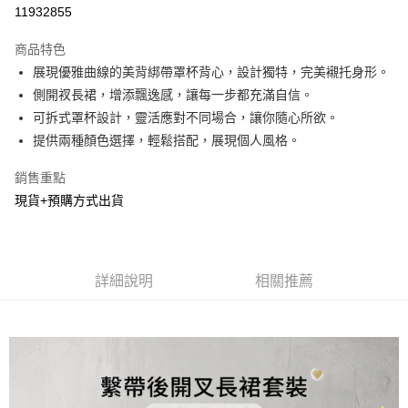
超商取貨付款
11932855
LINE Pay
商品特色
Apple Pay
展現優雅曲線的美背綁帶罩杯背心，設計獨特，完美襯托身形。
側開衩長裙，增添飄逸感，讓每一步都充滿自信。
街口支付
可拆式罩杯設計，靈活應對不同場合，讓你隨心所欲。
悠遊付
提供兩種顏色選擇，輕鬆搭配，展現個人風格。
Google Pay
銷售重點
現貨+預購方式出貨
AFTEE先享後付
相關說明
【關於「AFTEE先享後付」】
ATM付款
AFTEE先享後付是「在收到商品之後才付款」的支付方式。 讓您購物簡單
便利好安心！
詳細說明
相關推薦
１．簡單：不需註冊會員、不需綁卡、不需儲值。
運送方式
２．便利：只要手機號碼，簡訊認證，即可結帳。
３．安心：先確認商品／服務後，再付款。
全家貨到付款
每筆NT$60，滿NT$800(含以上)免運費
【「AFTEE先享後付」結帳流程】
１．於結帳方式選擇「AFTEE先享後付」後，將跳轉至「AFTEE先享後付」
付款後全家取貨
結帳頁面，進行簡訊認證並確認金額後，即可完成結帳。