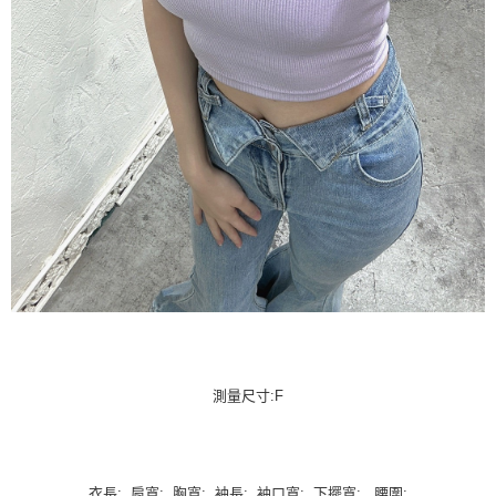
測量尺寸:F
衣長: 肩寬: 胸寬: 袖長: 袖口寬: 下擺寬: 腰圍: