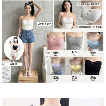
ATM／網路銀行／等多元方式進行付款，方視為交易完成。
7-11貨到付款
※ 請注意：結帳手續完成當下不需立刻繳費，但若您需要取消訂單，請聯絡
每筆NT$60，滿NT$800(含以上)免運費
購買商品的店家。未經商家同意取消之訂單仍視為有效，需透過AFTEE先享
後付繳納相關費用。
付款後7-11取貨
※ 交易是否成功請以「AFTEE先享後付 」之結帳頁面顯示為準，若有關於
是否繳費成功／繳費後需取消欲退款等相關疑問，請聯繫「AFTEE先享後付
每筆NT$60，滿NT$800(含以上)免運費
客戶支援中心」
https://netprotections.freshdesk.com/support/home
郵局宅配
【注意事項】
１．透過由恩沛科技股份有限公司提供之「AFTEE先享後付」服務完成之交
每筆NT$70，滿NT$1,500(含以上)免運費
易，需依本服務之必要範圍內提供個人資料，並將交易相關給付款項請求債
權轉讓予恩沛科技股份有限公司。
郵局貨到付款
２．關於個人資料處理事宜，請瀏覽以下網址：
每筆NT$100，滿NT$1,500(含以上)免運費
https://aftee.tw/terms/#terms3
３．未成年的使用者請事先徵得法定代理人或監護人之同意方可使用
黑貓貨到付款
「AFTEE先享後付」，若未經同意申辦者引起之損失，本公司不負相關責
任。
每筆NT$120，滿NT$2,000(含以上)免運費
４．使用「AFTEE先享後付」時，將依據個別帳號之用戶狀況，依本公司即
時審查核予不同之上限額度；若仍有額度不足之情形，本公司將視審查結果
請求用戶進行身份認證。
５．嚴禁一人註冊多個帳號或使用他人資訊註冊。若發現惡意使用之情形，
恩沛科技股份有限公司將有權停止該用戶之使用額度並採取法律行動。