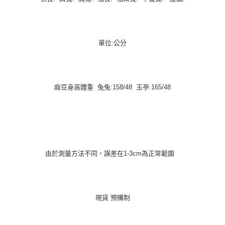
單位:公分
麻豆身高體重 兔兔:158/48 玉亭:165/48
由於測量方法不同，誤差在1-3cm為正常範圍
現貨 預購制