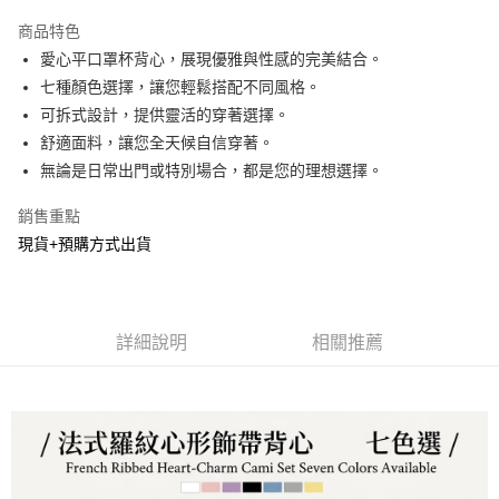
LINE Pay
商品特色
Apple Pay
愛心平口罩杯背心，展現優雅與性感的完美結合。
七種顏色選擇，讓您輕鬆搭配不同風格。
街口支付
可拆式設計，提供靈活的穿著選擇。
悠遊付
舒適面料，讓您全天候自信穿著。
無論是日常出門或特別場合，都是您的理想選擇。
Google Pay
銷售重點
AFTEE先享後付
現貨+預購方式出貨
相關說明
【關於「AFTEE先享後付」】
ATM付款
AFTEE先享後付是「在收到商品之後才付款」的支付方式。 讓您購物簡單
便利好安心！
１．簡單：不需註冊會員、不需綁卡、不需儲值。
運送方式
詳細說明
相關推薦
２．便利：只要手機號碼，簡訊認證，即可結帳。
３．安心：先確認商品／服務後，再付款。
全家貨到付款
每筆NT$60，滿NT$800(含以上)免運費
【「AFTEE先享後付」結帳流程】
１．於結帳方式選擇「AFTEE先享後付」後，將跳轉至「AFTEE先享後付」
付款後全家取貨
結帳頁面，進行簡訊認證並確認金額後，即可完成結帳。
２．訂單成立數日內，您將收到繳費通知簡訊。
每筆NT$60，滿NT$800(含以上)免運費
３．收到繳費通知簡訊後14天內，點擊此簡訊中的連結，可透過四大超商／