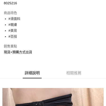
超商取貨付款
8025216
LINE Pay
商品特色
Apple Pay
#滑面料
#親膚
街口支付
#美背
悠遊付
#百搭
Google Pay
銷售重點
現貨+預購方式出貨
AFTEE先享後付
相關說明
【關於「AFTEE先享後付」】
ATM付款
AFTEE先享後付是「在收到商品之後才付款」的支付方式。 讓您購物簡單
便利好安心！
詳細說明
相關推薦
１．簡單：不需註冊會員、不需綁卡、不需儲值。
運送方式
２．便利：只要手機號碼，簡訊認證，即可結帳。
３．安心：先確認商品／服務後，再付款。
全家貨到付款
每筆NT$60，滿NT$800(含以上)免運費
【「AFTEE先享後付」結帳流程】
１．於結帳方式選擇「AFTEE先享後付」後，將跳轉至「AFTEE先享後付」
付款後全家取貨
結帳頁面，進行簡訊認證並確認金額後，即可完成結帳。