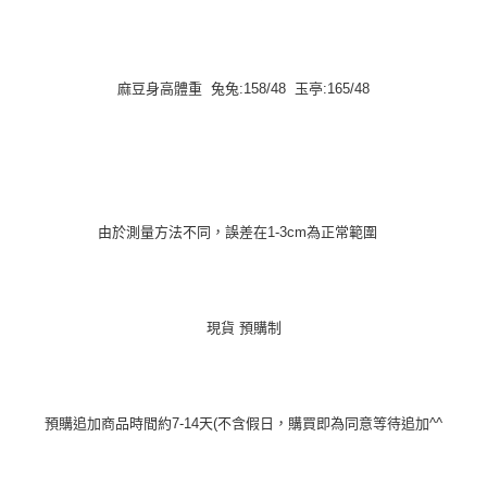
麻豆身高體重 兔兔:158/48 玉亭:165/48
由於測量方法不同，誤差在1-3cm為正常範圍
現貨 預購制
預購追加商品時間約7-14天(不含假日，購買即為同意等待追加^^